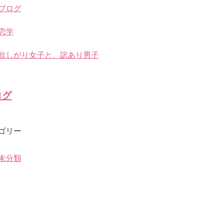
ブログ
恋学
欲しがり女子と、訳あり男子
ログ
ゴリー
未分類