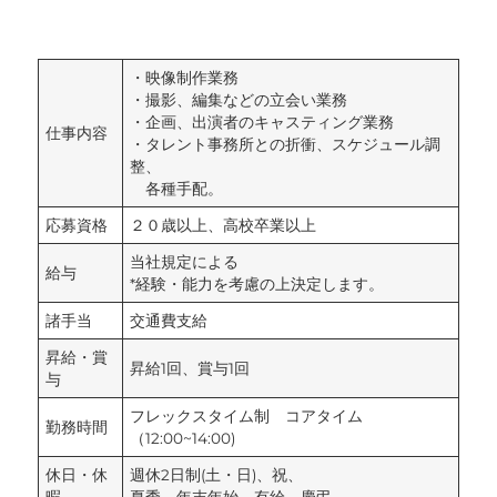
・映像制作業務
・撮影、編集などの立会い業務
・企画、出演者のキャスティング業務
仕事内容
・タレント事務所との折衝、スケジュール調
整、
各種手配。
応募資格
２０歳以上、高校卒業以上
当社規定による
給与
*経験・能力を考慮の上決定します。
諸手当
交通費支給
昇給・賞
昇給1回、賞与1回
与
フレックスタイム制 コアタイム
勤務時間
（12:00~14:00)
休日・休
週休2日制(土・日)、祝、