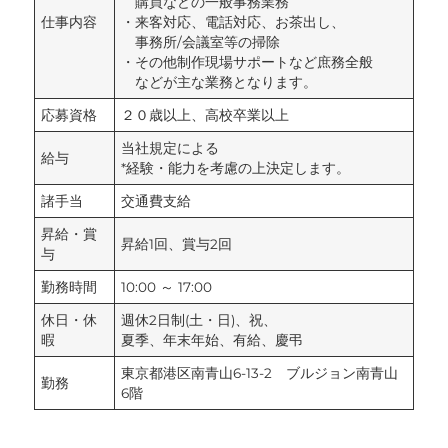
購買などの一般事務業務
仕事内容
・来客対応、電話対応、お茶出し、
事務所/会議室等の掃除
・その他制作現場サポートなど庶務全般
などが主な業務となります。
応募資格
２０歳以上、高校卒業以上
当社規定による
給与
*経験・能力を考慮の上決定します。
諸手当
交通費支給
昇給・賞
昇給1回、賞与2回
与
勤務時間
10:00 ～ 17:00
休日・休
週休2日制(土・日)、祝、
暇
夏季、年末年始、有給、慶弔
東京都港区南青山6-13-2 ブルジョン南青山
勤務
6階