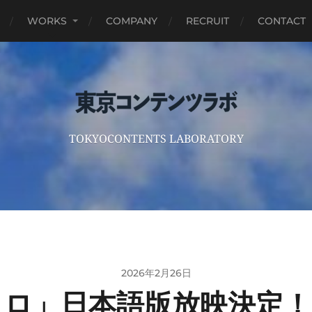
WORKS
COMPANY
RECRUIT
CONTACT
TOKYOCONTENTS LABORATORY
2026年2月26日
ポロロ」日本語版