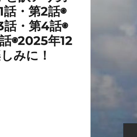
1話・第2話◉
◉第3話・第4話◉
5話◉2025年12
お楽しみに！